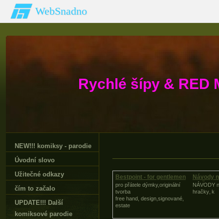
WebSnadno
Rychlé šípy & RED 
NEW!!! komiksy - parodie
Úvodní slovo
Užitečné odkazy
Bestpoint - for gentlemen
Návody n
hračk
pro přátele dýmky,originální
NÁVODY n
čím to začalo
tvorba
hračky‚ k
free hand, design,signované,
UPDATE!!! Další
estate
komiksové parodie