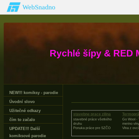
WebSnadno
Rychlé šípy & RED 
NEW!!! komiksy - parodie
Úvodní slovo
Užitečné odkazy
stavebne prace zilina
Termoprá
vlny
čím to začalo
stavebné práce všetkého
Go Wool - 
druhu
merino vln
Ponuka práce pre SZČO
Vlna z ovc
UPDATE!!! Další
komiksové parodie