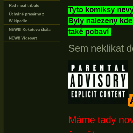
Red meat tribute
Tyto komiksy nevy
Úchylné prasárny z
Byly nalezeny kdes
Wikipedie
NEW!!! Kokotova škála
také pobaví
.
NEW!! Videoart
Sem neklikat do 
Máme tady nov