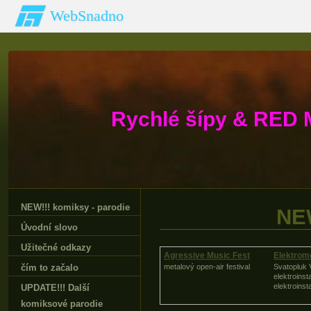
WebSnadno
Rychlé šípy & RED 
NEW!!! komiksy - parodie
NEW
Úvodní slovo
Užitečné odkazy
Agressive Music Fest
Elektrom
čím to začalo
metalový open-air festival
Svatopluk 
elektroinst
elektroinst
UPDATE!!! Další
komiksové parodie