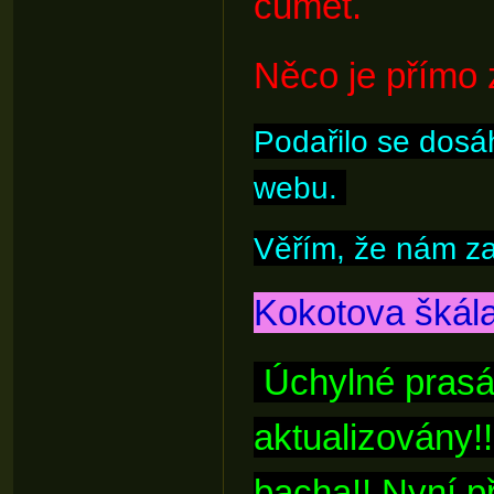
čumět.
Něco je přímo 
Podařilo se dosá
webu.
Věřím, že nám za
Kokotova škál
Úchylné prasár
aktualizovány!
bacha!! Nyní p